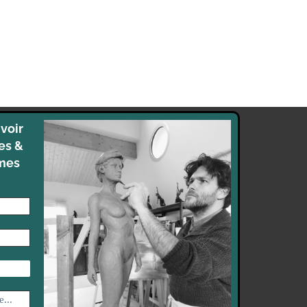
voir
es &
 mes