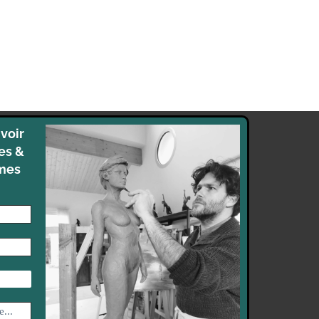
voir
es &
 mes