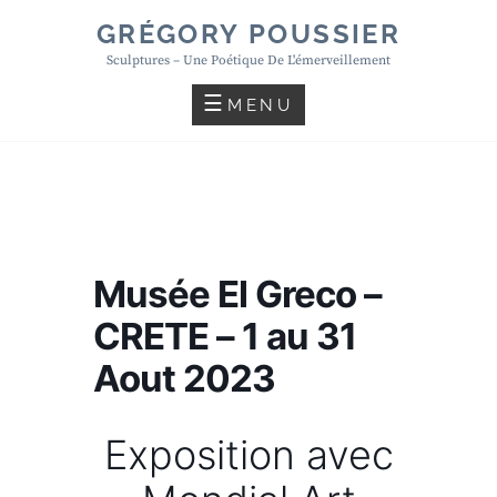
Skip
GRÉGORY POUSSIER
to
Sculptures – Une Poétique De L'émerveillement
content
MENU
Musée El Greco –
CRETE – 1 au 31
Aout 2023
Exposition avec