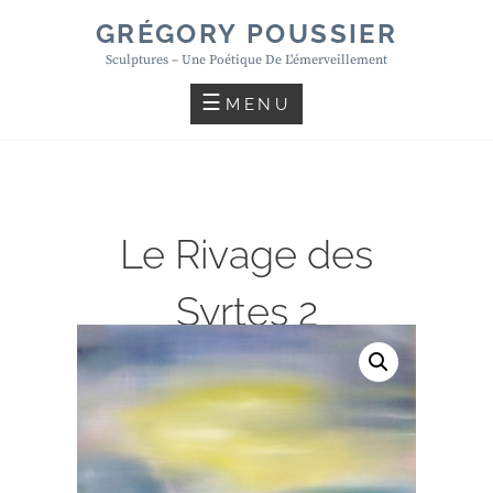
Skip
GRÉGORY POUSSIER
to
Sculptures – Une Poétique De L'émerveillement
content
MENU
Le Rivage des
Syrtes 2