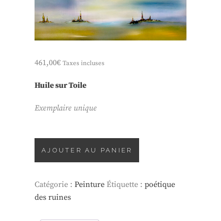
461,00
€
Taxes incluses
Huile sur Toile
Exemplaire unique
quantité
AJOUTER AU PANIER
de
Le
Rivage
Catégorie :
Peinture
Étiquette :
poétique
des
des ruines
Syrtes
2